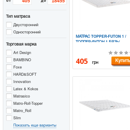
от
до
Тип матраса
Двусторонний
Односторонний
МАТРАС TOPPER-FUTON 1 /
ТОППЕР-ФУТОН 1 БЯЗЬ/
Торговая марка
ЖАККАРД
Art Design
405
BAMBINO
Купит
грн
Foxe
HARD&SOFT
Innovation
Latex & Kokos
Matrasico
Matro-Roll-Topper
Matro_Roll
Slim
Показать еще варианты