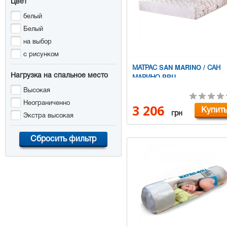
Цвет
белый
Белый
на выбор
с рисунком
МАТРАС SAN MARINO / САН
Нагрузка на спальное место
МАРИНО PPU
Высокая
Неограниченно
3 206
Купит
грн
Экстра высокая
Сбросить фильтр