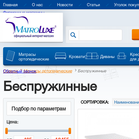
Главная
О нас
Новости
Статьи
Уголок поку
Фирменные магазины
Матрасы
Кре
Кровати
Диваны
ортопедические
для 
Главная
Матрасы ортопедические
Беспружинные
Обратный звонок
Беспружинные
СОРТИРОВКА:
Наименовани
Подбор по параметрам
Цена: