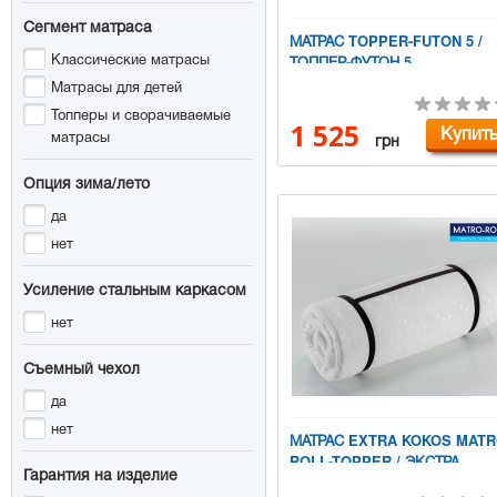
Сегмент матраса
МАТРАС TOPPER-FUTON 5 /
Классические матрасы
ТОППЕР-ФУТОН 5
Матрасы для детей
Топперы и сворачиваемые
1 525
Купит
матрасы
грн
Опция зима/лето
да
нет
Усиление стальным каркасом
нет
Съемный чехол
да
нет
МАТРАС EXTRA KOKOS MATR
ROLL-TOPPER / ЭКСТРА
Гарантия на изделие
КОКОС