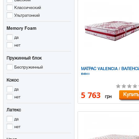
Классический
Ультратонкий
Memory Foam
да
нет
Пружинный блок
Беспружинный
МАТРАС VALENCIA / ВАЛЕНС
PPU
Кокос
да
5 763
Купит
грн
нет
Латекс
да
нет