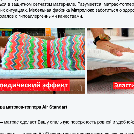
ться в защитном сетчатом материале. Разумеется, матрас-топпе
угих ситуациях. Мебельная фабрика
Матролюкс
заботиться о здор
риалов с гипоаллергенными качествами.
а матраса-топпера Air Standart
— матрас сделает Вашу спальную поверхность ровной и удобной;
льность — топпер Air Standart может использоваться как на матр