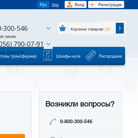
Рус
Укр
Вход
Регистрация
0-300-546
Корзина товаров:
(0)
ая линия
056) 790-07-91
вых клиентов
Столы трансформер
Шкафы-купе
Распродажа
Возникли вопросы?
0-800-300-546