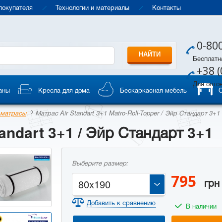
покупателя
Технологии и материалы
Контакты
0-80
Бесплатн
+38 (
Для опто
аны
Кресла для дома
Бескаркасная мебель
 матрасы
Матрас Air Standart 3+1 Matro-Roll-Topper / Эйр Стандарт 3+1
andart 3+1 / Эйр Стандарт 3+1
Выберите размер:
795
грн
80x190
Добавить к сравнению
В наличии