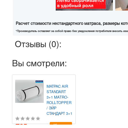
Расчет стоимости нестандартного матраса, размеры кот
*Производитель оставляет за собой право без уведомления потребителя вносить изм
Отзывы (0):
Вы смотрели:
МАТРАС AIR
STANDART
3+1 MATRO-
ROLL-TOPPER
/ ЭЙР
СТАНДАРТ 3+1
795
Купить
грн