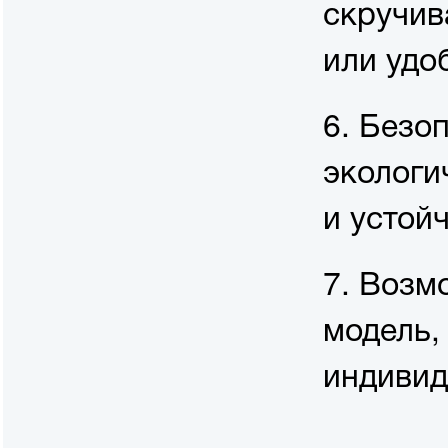
скручив
или удо
6. Безо
экологи
и устой
7. Возм
модель,
индивид