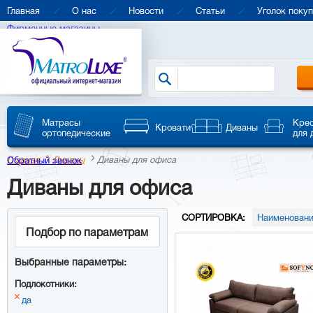
Главная
О нас
Новости
Статьи
Уголок поку
Фирменные магазины
Матрасы
Кре
Кровати
Диваны
ортопедические
для 
Главная
Диваны
Диваны для офиса
Обратный звонок
Диваны для офиса
СОРТИРОВКА:
Наименовани
Подбор по параметрам
Выбранные параметры:
Подлокотники:
да